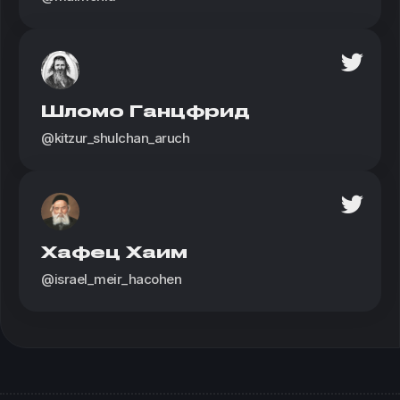
Шломо Ганцфрид
@kitzur_shulchan_aruch
Хафец Хаим
@israel_meir_hacohen