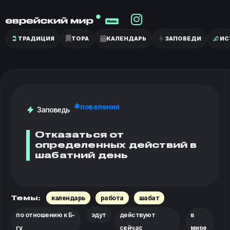
ТРАДИЦИЯ
ТОРА
КАЛЕНДАРЬ
ЗАПОВЕДИ
ИС
повеления
Заповедь
Отказаться от
определенных действий в
шабатний день
календарь
работа
шабат
Темы:
по отношению к Б-
эдут
действуют
в
гу
сейчас
мире